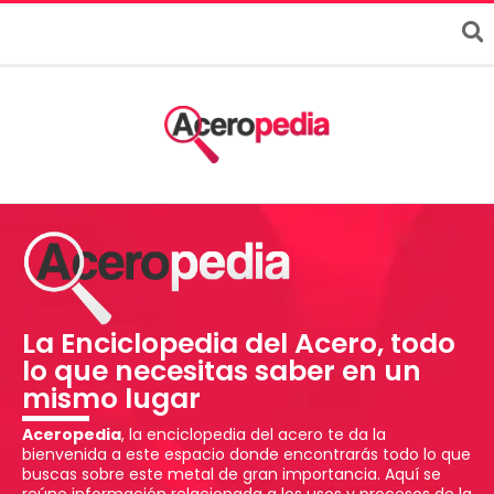
La Enciclopedia del Acero, todo
lo que necesitas saber en un
mismo lugar
Aceropedia
, la enciclopedia del acero te da la
bienvenida a este espacio donde encontrarás todo lo que
buscas sobre este metal de gran importancia. Aquí se
reúne información relacionada a los usos y procesos de la