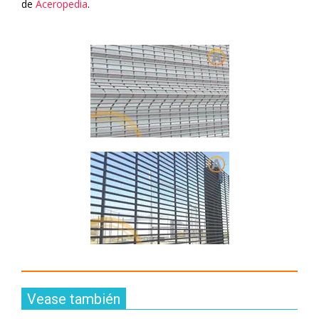
de
Aceropedia
.
Vease también