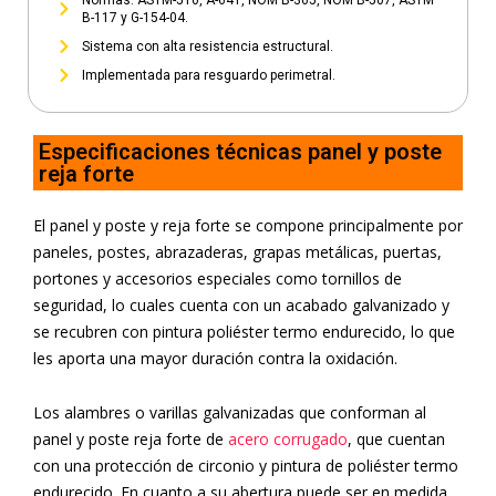
Normas: ASTM-510, A-641, NOM B-365, NOM B-507, ASTM
B-117 y G-154-04.
Sistema con alta resistencia estructural.
Implementada para resguardo perimetral.
Especificaciones técnicas panel y poste
reja forte
El panel y poste y reja forte se compone principalmente por
paneles, postes, abrazaderas, grapas metálicas, puertas,
portones y accesorios especiales como tornillos de
seguridad, lo cuales cuenta con un acabado galvanizado y
se recubren con pintura poliéster termo endurecido, lo que
les aporta
una mayor duración contra la oxidación.
Los alambres o
varillas galvanizadas
que conforman al
panel y poste reja forte de
acero corrugado
, que cuentan
con una protección de circonio y pintura de poliéster termo
endurecido. En cuanto a su abertura puede ser en medida