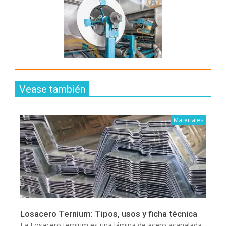
Vease también
Materiales
Losacero Ternium: Tipos, usos y ficha técnica
La Losacero ternium es una lámina de acero acanalada