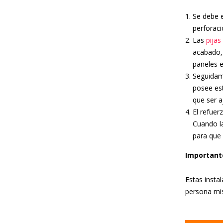
Se debe e
perforac
Las
pijas
acabado, 
paneles e
Seguidam
posee est
que ser a
El refuer
Cuando la
para que
Important
Estas insta
persona mi