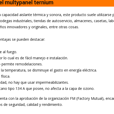
el multypanel ternium
u capacidad aislante térmica y sonora, este producto suele utilizarse 
odegas industriales, tiendas de autoservicio, almacenes, casetas, lab
ños innovadores y originales, entre otras cosas.
entajas se pueden destacar:
e al fuego.
or lo cual es de fácil manejo e instalación.
o permite remodelaciones.
r la temperatura, se disminuye el gasto en energía eléctrica.
física.
dad, no hay que usar impermeabilizantes.
etano tipo 134 A que posee, no afecta a la capa de ozono.
nta con la aprobación de la organización FM (Factory Mutual), enc
os de seguridad, calidad y rendimiento.