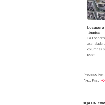
Losacero 
técnica
La Losacero
acanalada c
columnas o 
usos!
Previous Post
Next Post:
¿Q
DEJA UN CO