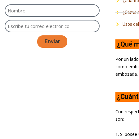
¿Cuánto
¿Cómo se
Usos del
Enviar
¿Qué m
Por un lado,
como emboza
embozada. C
¿Cuánt
Con respect
son:
Si posee 