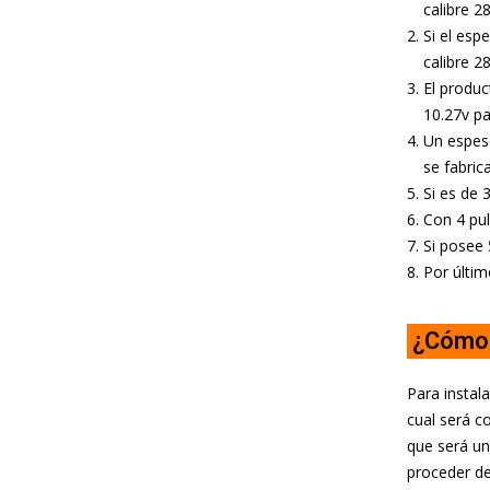
calibre 28
Si el esp
calibre 28
El produc
10.27v pa
Un espeso
se fabric
Si es de 
Con 4 pul
Si posee 
Por últim
¿Cómo 
Para instala
cual será c
que será un
proceder de