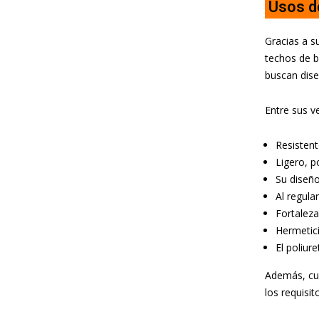
Usos d
Gracias a s
techos de b
buscan dise
Entre sus v
Resistent
Ligero, p
Su diseñ
Al regula
Fortaleza 
Hermetici
El poliur
Además, cue
los requisit