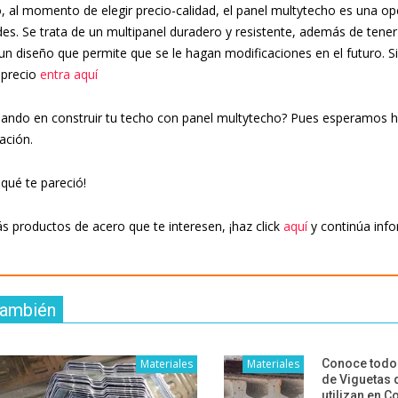
o, al momento de elegir precio-calidad, el panel multytecho es una o
des. Se trata de un multipanel duradero y resistente, además de tener 
un diseño que permite que se le hagan modificaciones en el futuro. Si
 precio
entra aquí
ando en construir tu techo con panel multytecho? Pues esperamos h
ación.
qué te pareció!
s productos de acero que te interesen, ¡haz click
aquí
y continúa inf
también
Materiales
Materiales
Conoce todos
de Viguetas 
utilizan en C