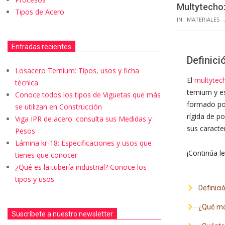
Multytecho:
Tipos de Acero
IN:
MATERIALES
Entradas recientes
Definici
Losacero Ternium: Tipos, usos y ficha
El
multytec
técnica
ternium
y e
Conoce todos los tipos de Viguetas que más
formado por
se utilizan en Construcción
rígida de po
Viga IPR de acero: consulta sus Medidas y
sus caracter
Pesos
Lámina kr-18: Especificaciones y usos que
¡Continúa l
tienes que conocer
¿Qué es la tubería industrial? Conoce los
tipos y usos
Definici
¿Qué me
Suscríbete a nuestro newsletter