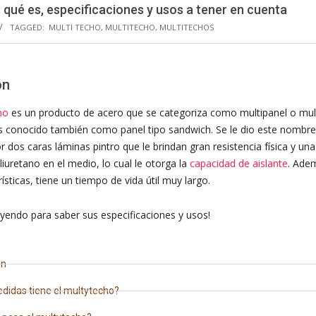
 qué es, especificaciones y usos a tener en cuenta
TAGGED:
MULTI TECHO
,
MULTITECHO
,
MULTITECHOS
ón
ho
es un producto de acero que se categoriza como multipanel o
mul
s conocido también como panel tipo sandwich. Se le dio este nombre
 dos caras láminas pintro que le brindan gran resistencia física y u
liuretano en el medio, lo cual le otorga la
capacidad de aislante
. Adem
ísticas, tiene un tiempo de vida útil muy largo.
eyendo para saber sus especificaciones y usos!
ón
didas tiene el multytecho?