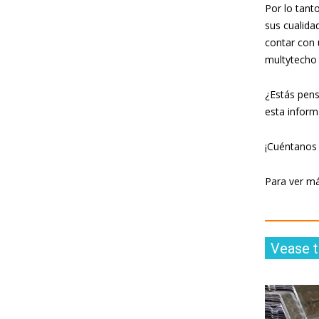
Por lo tant
sus cualida
contar con 
multytecho
¿Estás pens
esta inform
¡Cuéntanos 
Para ver má
Vease 