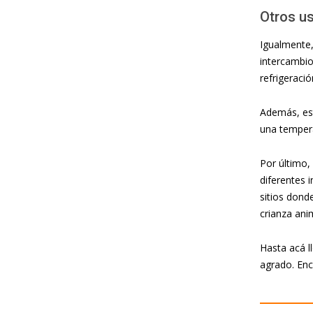
Otros u
Igualmente,
intercambio
refrigeraci
Además, est
una temper
Por último,
diferentes 
sitios dond
crianza ani
Hasta acá l
agrado. En