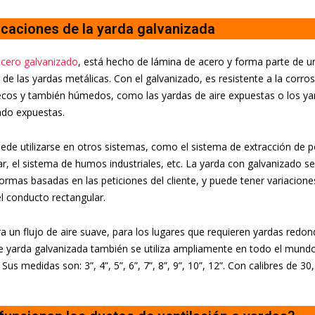
icaciones de la yarda galvanizada
acero galvanizado
, está hecho de lámina de acero y forma parte de u
 de las yardas metálicas. Con el galvanizado, es resistente a la corros
cos y también húmedos, como las yardas de aire expuestas o los yar
ado expuestas.
de utilizarse en otros sistemas, como el sistema de extracción de po
ar, el sistema de humos industriales, etc. La yarda con galvanizado s
formas basadas en las peticiones del cliente, y puede tener variacio
l conducto rectangular.
a un flujo de aire suave, para los lugares que requieren yardas redo
 yarda galvanizada también se utiliza ampliamente en todo el mundo 
Sus medidas son: 3”, 4”, 5”, 6”, 7”, 8”, 9”, 10”, 12”. Con calibres de 30,