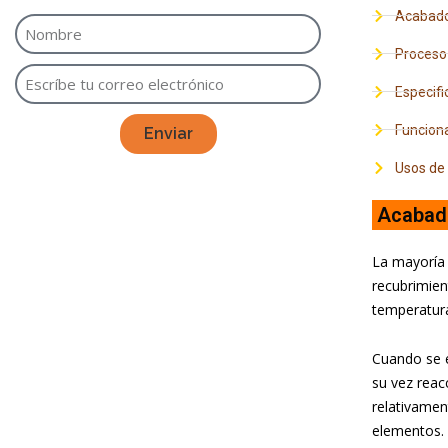
Acabado
Proceso 
Especifi
Funciona
Enviar
Usos de 
Acabado
La mayoría 
recubrimien
temperatur
Cuando se e
su vez reac
relativamen
elementos.