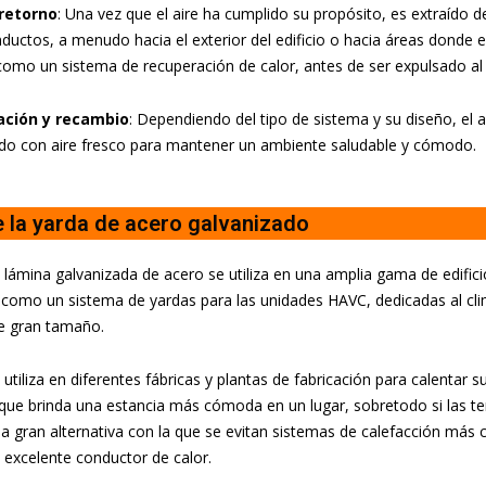
 retorno
: Una vez que el aire ha cumplido su propósito, es extraído d
ductos, a menudo hacia el exterior del edificio o hacia áreas donde el
como un sistema de recuperación de calor, antes de ser expulsado al 
ación y recambio
: Dependiendo del tipo de sistema y su diseño, el a
do con aire fresco para mantener un ambiente saludable y cómodo.
 la yarda de acero galvanizado
 lámina galvanizada de acero se utiliza en una amplia gama de edific
s como un sistema de yardas para las unidades HAVC, dedicadas al clim
e gran tamaño.
utiliza en diferentes fábricas y plantas de fabricación para calentar s
o que brinda una estancia más cómoda en un lugar, sobretodo si las t
na gran alternativa con la que se evitan sistemas de calefacción más
 excelente conductor de calor.