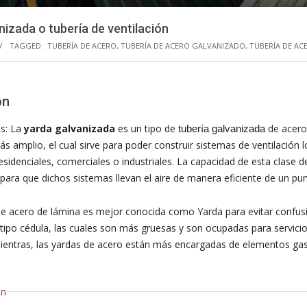
nizada o tubería de ventilación
TAGGED:
TUBERÍA DE ACERO
,
TUBERÍA DE ACERO GALVANIZADO
,
TUBERÍA DE AC
ón
es: La
yarda galvanizada
es un tipo de
de acero
tubería galvanizada
s amplio, el cual sirve para poder construir sistemas de ventilación l
esidenciales, comerciales o industriales. La capacidad de esta clase d
para que dichos sistemas llevan el aire de manera eficiente de un pun
de acero de lámina es mejor conocida como Yarda para evitar confus
 tipo cédula, las cuales son más gruesas y son ocupadas para servici
ientras, las yardas de acero están más encargadas de elementos g
ón