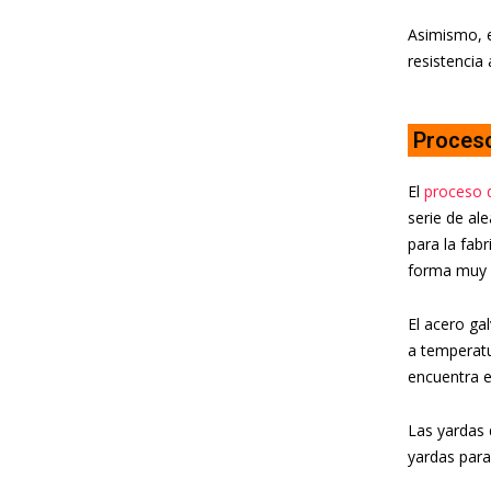
Asimismo, 
resistencia 
Proceso
El
proceso d
serie de al
para la fab
forma muy s
El acero ga
a temperatu
encuentra e
Las yardas 
yardas para