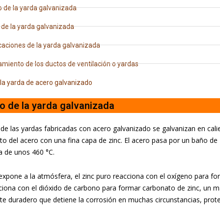
 de la yarda galvanizada
de la yarda galvanizada
caciones de la yarda galvanizada
miento de los ductos de ventilación o yardas
la yarda de acero galvanizado
 de la yarda galvanizada
de las yardas fabricadas con acero galvanizado se galvanizan en cali
to del acero con una fina capa de zinc. El acero pasa por un baño de 
a de unos 460 °C.
xpone a la atmósfera, el zinc puro reacciona con el oxígeno para for
ciona con el dióxido de carbono para formar carbonato de zinc, un ma
te duradero que detiene la corrosión en muchas circunstancias, prote