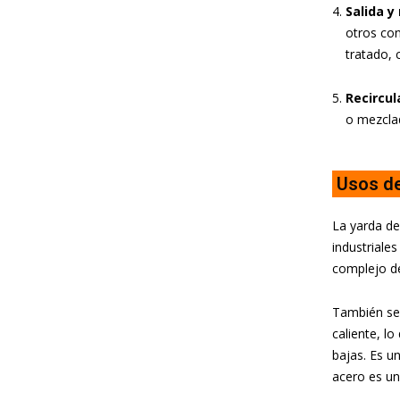
Salida y
otros con
tratado, 
Recircul
o mezcla
Usos de
La yarda de
industriale
complejo d
También se 
caliente, l
bajas. Es u
acero es un