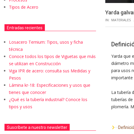
Tipos de Acero
Yarda galva
IN:
MATERIALES
Entradas recientes
Losacero Ternium: Tipos, usos y ficha
Definici
técnica
Yarda que 
Conoce todos los tipos de Viguetas que más
diámetro má
se utilizan en Construcción
para usos r
Viga IPR de acero: consulta sus Medidas y
importante 
Pesos
Lámina kr-18: Especificaciones y usos que
La tubería 
tienes que conocer
tuberías de
¿Qué es la tubería industrial? Conoce los
plomería. M
tipos y usos
Definici
Suscríbete a nuestro newsletter