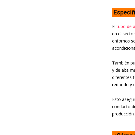
Especif
El
tubo de 
en el sector
entornos se
acondicion
También pue
y de alta m
diferentes 
redondo y e
Esto asegur
conducto de
producción. 