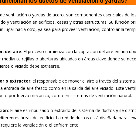
uncionan los ductos de ventilación o yardas?
de ventilación o yardas de acero, son componentes esenciales de los
o y ventilación en edificios, casas y otras estructuras. Su función pri
n lugar hacia otro, ya sea para proveer ventilación, controlar la tempe
n del aire
: El proceso comienza con la captación del aire en una ubi
 mediante rejillas o aberturas ubicadas en áreas clave donde se nece
aliente o viciado debe extraerse.
or o extractor
: el responsable de mover el aire a través del sistem
la entrada de aire fresco como en la salida del aire viciado. Este vent
dad o por fuerza mecánica, como en sistemas de ventilación natural.
ción
: El aire es impulsado o extraído del sistema de ductos y se distri
 diferentes áreas del edificio. La red de ductos está diseñada para lleva
requiere la ventilación o el enfriamiento.