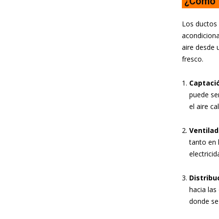
¿Cómo f
Los ductos 
acondicionad
aire desde u
fresco.
Captació
puede ser
el aire c
Ventilad
tanto en 
electrici
Distribu
hacia las
donde se 