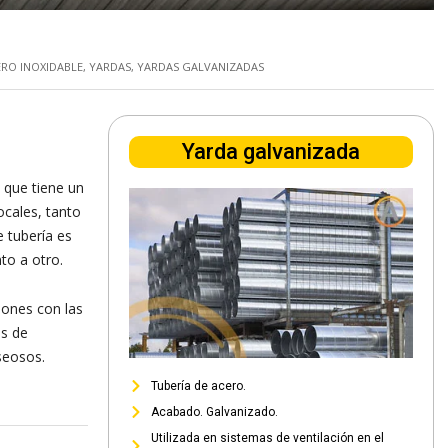
ERO INOXIDABLE
,
YARDAS
,
YARDAS GALVANIZADAS
Yarda galvanizada
 que tiene un
ocales, tanto
e tubería es
to a otro.
iones con las
os de
aseosos.
Tubería de acero.
Acabado. Galvanizado.
Utilizada en sistemas de ventilación en el