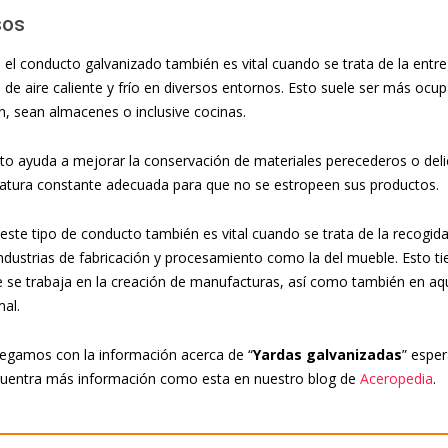
sos
 el conducto galvanizado también es vital cuando se trata de la entreg
 de aire caliente y frío en diversos entornos. Esto suele ser más ocu
ón, sean almacenes o inclusive cocinas.
o ayuda a mejorar la conservación de materiales perecederos o deli
atura constante adecuada para que no se estropeen sus productos.
 este tipo de conducto también es vital cuando se trata de la recogid
industrias de fabricación y procesamiento como la del mueble. Esto ti
e se trabaja en la creación de manufacturas, así como también en aqu
mal.
legamos con la información acerca de “
Yardas galvanizadas
” espe
cuentra más información como esta en nuestro blog de
Aceropedia
.