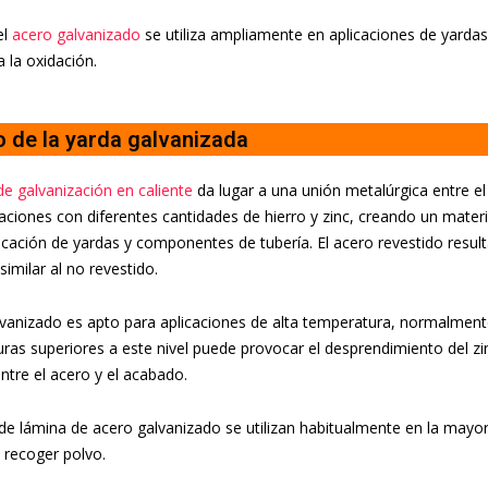
el
acero galvanizado
se utiliza ampliamente en aplicaciones de yardas
a la oxidación.
 de la yarda galvanizada
e galvanización en caliente
da lugar a una unión metalúrgica entre el
eaciones con diferentes cantidades de hierro y zinc, creando un materia
ricación de yardas y componentes de tubería. El acero revestido result
imilar al no revestido.
lvanizado es apto para aplicaciones de alta temperatura, normalment
ras superiores a este nivel puede provocar el desprendimiento del zi
ntre el acero y el acabado.
de lámina de acero galvanizado se utilizan habitualmente en la mayorí
 recoger polvo.