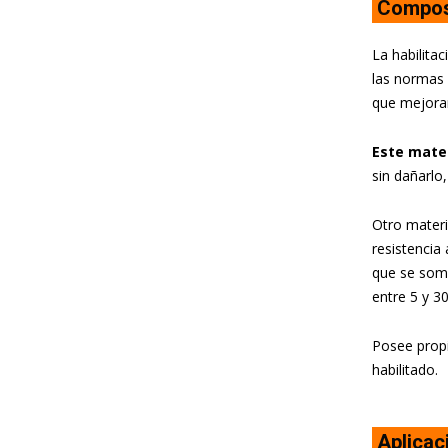
Compos
La habilitac
las normas 
que mejoran
Este mater
sin dañarlo
Otro materi
resistencia 
que se some
entre 5 y 3
Posee prop
habilitado.
Aplicac