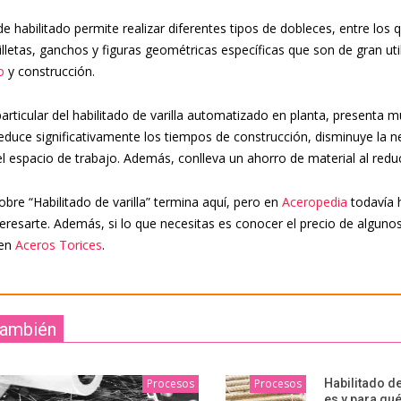
e habilitado permite realizar diferentes tipos de dobleces, entre los q
illetas, ganchos y figuras geométricas específicas que son de gran ut
o
y construcción.
articular del habilitado de varilla automatizado en planta, presenta mú
reduce significativamente los tiempos de construcción, disminuye la
el espacio de trabajo. Además, conlleva un ahorro de material al reduc
sobre “Habilitado de varilla” termina aquí, pero en
Aceropedia
todavía 
teresarte. Además, si lo que necesitas es conocer el precio de alguno
 en
Aceros Torices
.
también
Procesos
Procesos
Habilitado de
es y para qué