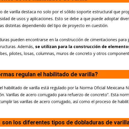
do de varilla destaca no solo por el sólido soporte estructural que pr
rsidad de usos y aplicaciones. Esto se debe a que puede adoptar diver
s distintas dependiendo del tipo de proyecto en cuestión.
uras pueden encontrarse en la construcción de cimentaciones para p
tructuras. Además,
se utilizan para la construcción de elemento
abes, pilotes, losas, columnas, muros de concreto y otros component
rmas regulan el habilitado de varilla?
el habilitado de varilla está regulado por la Norma Oficial Mexican
ón. Varillas de acero corrugado para refuerzo de concreto”. Esta norm
umplir las varillas de acero corrugado, así como el proceso de habili
 son los diferentes tipos de dobladuras de varill