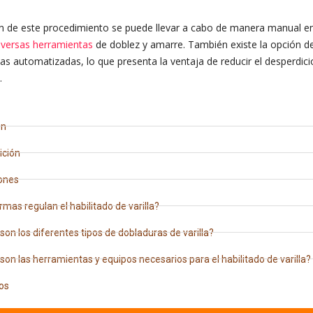
n de este procedimiento se puede llevar a cabo de manera manual en
iversas herramientas
de doblez y amarre. También existe la opción de
s automatizadas, lo que presenta la ventaja de reducir el desperdi
.
ón
ción
ones
mas regulan el habilitado de varilla?
son los diferentes tipos de dobladuras de varilla?
son las herramientas y equipos necesarios para el habilitado de varilla?
os