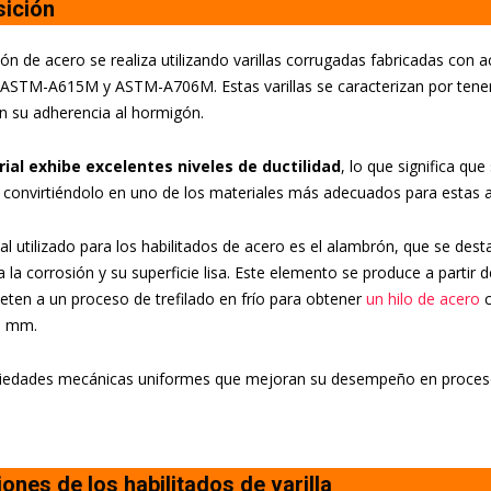
ición
ión de acero se realiza utilizando varillas corrugadas fabricadas con a
ASTM-A615M y ASTM-A706M. Estas varillas se caracterizan por tener 
 su adherencia al hormigón.
ial exhibe excelentes niveles de ductilidad
, lo que significa qu
, convirtiéndolo en uno de los materiales más adecuados para estas a
al utilizado para los habilitados de acero es el alambrón, que se dest
a la corrosión y su superficie lisa. Este elemento se produce a partir 
ten a un proceso de trefilado en frío para obtener
un hilo de acero
c
0 mm.
iedades mecánicas uniformes que mejoran su desempeño en procesos
iones de los habilitados de varilla