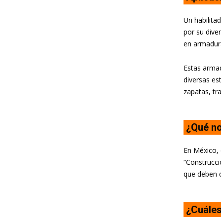
Un habilita
por su dive
en armadura
Estas armad
diversas es
zapatas, tr
¿Qué no
En México, 
“Construcci
que deben c
¿Cuáles