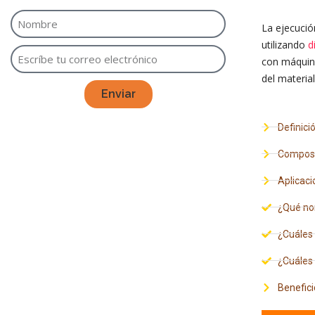
La ejecució
utilizando
d
con máquina
del material
Enviar
Definici
Composi
Aplicaci
¿Qué nor
¿Cuáles 
¿Cuáles 
Benefici