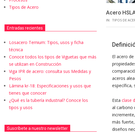
Tipos de Acero
Acero HSLA:
IN:
TIPOS DE ACE
Entradas recientes
Losacero Ternium: Tipos, usos y ficha
Definici
técnica
El acero de
Conoce todos los tipos de Viguetas que más
propiedades
se utilizan en Construcción
comparación
Viga IPR de acero: consulta sus Medidas y
aceros ale
Pesos
específica,
Lámina kr-18: Especificaciones y usos que
tienes que conocer
Esta
clase 
¿Qué es la tubería industrial? Conoce los
al carbono 
tipos y usos
incremente,
más fuerte,
Suscríbete a nuestro newsletter
diseños nec