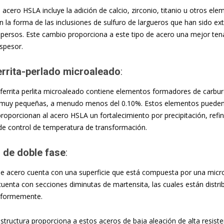
e acero HSLA incluye la adición de calcio, zirconio, titanio u otros e
 la forma de las inclusiones de sulfuro de largueros que han sido e
spersos. Este cambio proporciona a este tipo de acero una mejor tena
espesor.
errita-perlado microaleado
:
 ferrita perlita microaleado contiene elementos formadores de carbur
muy pequeñas, a menudo menos del 0.10%. Estos elementos pueden se
proporcionan al acero HSLA un fortalecimiento por precipitación, refi
 de control de temperatura de transformación.
 de doble fase
:
de acero cuenta con una superficie que está compuesta por una micr
 cuenta con secciones diminutas de martensita, las cuales están distrib
niformemente.
structura proporciona a estos aceros de baja aleación de alta resisten