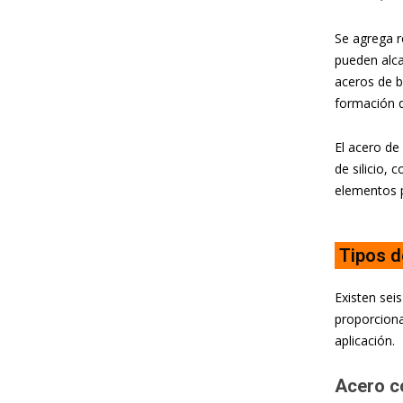
Se agrega r
pueden alca
aceros de b
formación q
El acero de
de silicio, 
elementos p
Tipos 
Existen sei
proporciona
aplicación.
Acero co