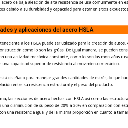
e acero de baja aleación de alta resistencia se usa comúnmente en estr
s debido a su durabilidad y capacidad para estar en sitios expuestos
ades y aplicaciones del acero HSLA
rteneciente a los HSLA puede ser utilizado para la creación de autos
onstrucción como lo son las grúas. De igual manera, se pueden const
n una actividad mecánica constante, como lo son las montañas rusa
e una capacidad superior de resistencia al movimiento mecánico.
está diseñado para manejar grandes cantidades de estrés, lo que ha
lación entre su resistencia estructural y el peso del producto.
rma, las secciones de acero hechas con HSLA así como las estructu
n una disminución de su peso de 20% a 30% en comparación con est
con una resistencia igual y de la misma proporción en cuanto a tama