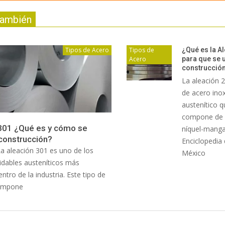
también
Tipos de Acero
Tipos de
¿Qué es la Al
Acero
para que se 
construcció
La aleación 2
de acero inox
austenítico q
compone de
301 ¿Qué es y cómo se
níquel-mang
 construcción?
Enciclopedia 
La aleación 301 es uno de los
México
idables austeníticos más
entro de la industria. Este tipo de
compone