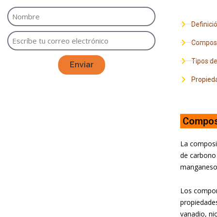
Definici
Composi
Tipos de
Enviar
Propieda
Compos
La composic
de carbono 
manganeso 
Los compone
propiedades
vanadio, ni