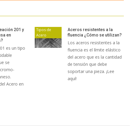
eación 201 y
Tipos de
Aceros resistentes a la
usa en
Acero
fluencia ¿Cómo se utilizan?
n?
Los aceros resistentes a la
01 es un tipo
fluencia es el límite elástico
idable
del acero que es la cantidad
ue se
de tensión que debe
 cromo-
soportar una pieza. ¡Lee
aneso.
aquí!
del Acero en