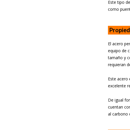
Este tipo d
como puente
Propied
El acero pe
equipo de c
tamaño y co
requieran d
Este acero 
excelente re
De igual fo
cuentan co
al carbono 