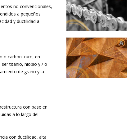
lementos no convencionales,
xtendidos a pequeños
cidad y ductilidad a
o o carbonitruro, en
r titanio, niobio y / o
namiento de grano y la
oestructura con base en
uidas a lo largo del
cia con ductilidad, alta