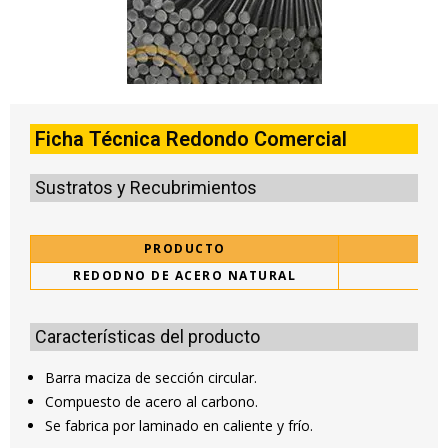
Ficha Técnica Redondo Comercial
Sustratos y Recubrimientos
PRODUCTO
REDODNO DE ACERO NATURAL
ASTM
Características del producto
Barra maciza de sección circular.
Compuesto de acero al carbono.
Se fabrica por laminado en caliente y frío.