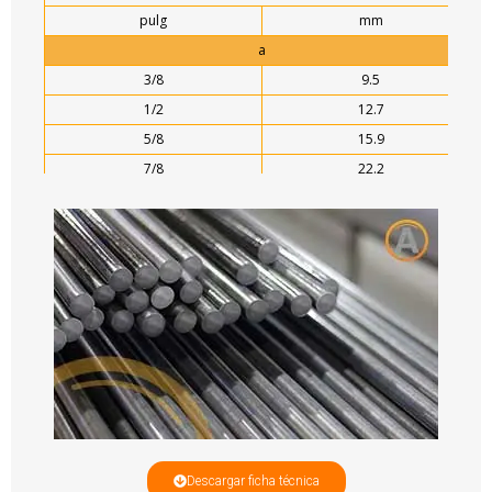
pulg
mm
a
3/8
9.5
1/2
12.7
5/8
15.9
7/8
22.2
1
25.4
1 1/8
28.6
1 1/4
31.8
1 1/2
38.1
1 3/4
44.5
2
50.8
2 1/4
57.1
2 1/2
63.5
3
76.2
Descargar ficha técnica