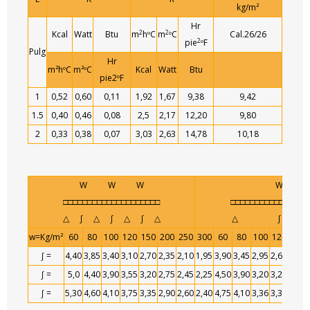
kg/m²
Hr
2
2
Kcal
Watt
Btu
m
hºC
m
ºC
Cal.26/26
2
pie
ºF
Pulg
Hr
m²hºC
m²ºC
Kcal
Watt
Btu
pie2ºF
1
0,52
0,60
0,11
1,92
1,67
9,38
9,42
1.5
0,40
0,46
0,08
2,5
2,17
12,20
9,80
2
0,33
0,38
0,07
3,03
2,63
14,78
10,18
W W W
W
□□□□□□□□□□□□□□□□□□□□
□□□□□□□□□□□□□□□□
△ ∫ △ ∫ △ ∫ △
△ ∫ 
w=Kg/m²
60
80
100
120
150
200
250
300
60
80
100
120
150
∫ =
4,40
3,85
3,40
3,10
2,70
2,35
2,10
1,95
3,90
3,45
2,95
2,65
3,35
∫ =
5,0
4,40
3,90
3,55
3,20
2,75
2,45
2,25
4,50
3,90
3,20
3,20
2,85
∫ =
5,30
4,60
4,10
3,75
3,35
2,90
2,60
2,40
4,75
4,10
3,36
3,36
3,00