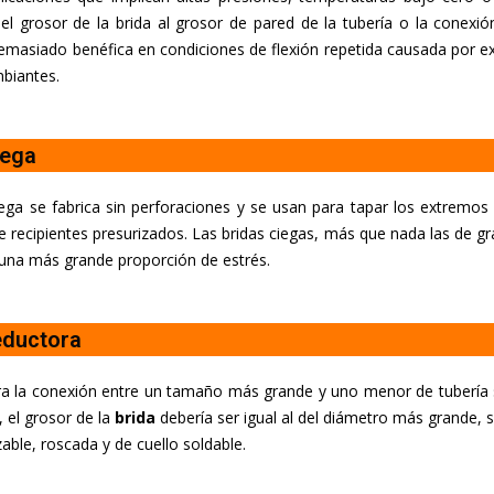
del grosor de la brida al grosor de pared de la tubería o la conex
emasiado benéfica en condiciones de flexión repetida causada por ext
biantes.
iega
ega se fabrica sin perforaciones y se usan para tapar los extremos d
e recipientes presurizados. Las bridas ciegas, más que nada las de g
una más grande proporción de estrés.
eductora
a la conexión entre un tamaño más grande y uno menor de tubería si
, el grosor de la
brida
debería ser igual al del diámetro más grande, s
zable, roscada y de cuello soldable.