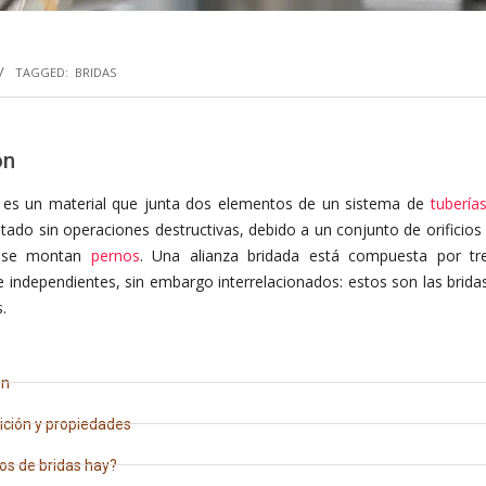
TAGGED:
BRIDAS
ón
es un material que junta dos elementos de un sistema de
tubería
ado sin operaciones destructivas, debido a un conjunto de orificio
s se montan
pernos
. Una alianza bridada está compuesta por tr
 independientes, sin embargo interrelacionados: estos son las brid
.
ón
ción y propiedades
os de bridas hay?