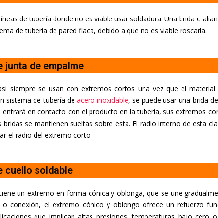
líneas de tubería donde no es viable usar soldadura. Una brida o alia
tema de tubería de pared flaca, debido a que no es viable roscarla.
e junta de empalme
casi siempre se usan con extremos cortos una vez que el material 
un sistema de tubería de
acero inoxidable
, se puede usar una brida de
 entrará en contacto con el producto en la tubería, sus extremos cor
as bridas se mantienen sueltas sobre esta. El radio interno de esta cl
ar el radio del extremo corto.
e cuello soldable
tiene un extremo en forma cónica y oblonga, que se une gradualme
a o conexión, el extremo cónico y oblongo ofrece un refuerzo fu
plicaciones que implican altas presiones, temperaturas bajo cero o