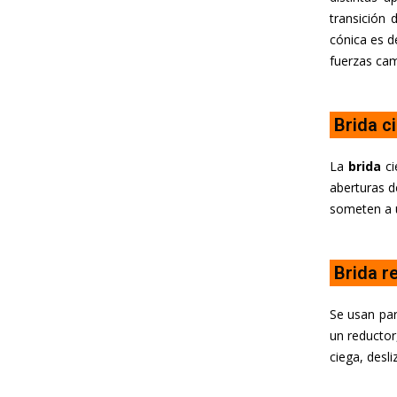
transición 
cónica es d
fuerzas cam
Brida c
La
brida
ci
aberturas d
someten a 
Brida r
Se usan par
un reductor
ciega, desli