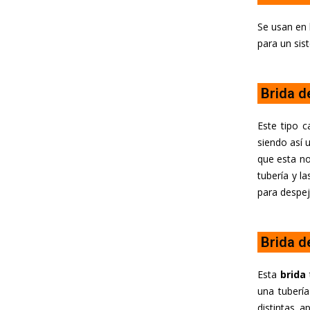
Se usan en 
para un sis
Brida d
Este tipo 
siendo así 
que esta no
tubería y l
para despej
Brida d
Esta
brida
una tuberí
distintas a