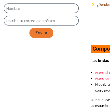
¿Dónde s
Enviar
Compos
Las
bridas
Acero al
Acero de
Níquel, 
corrosivo
Aunque cas
acostumbran