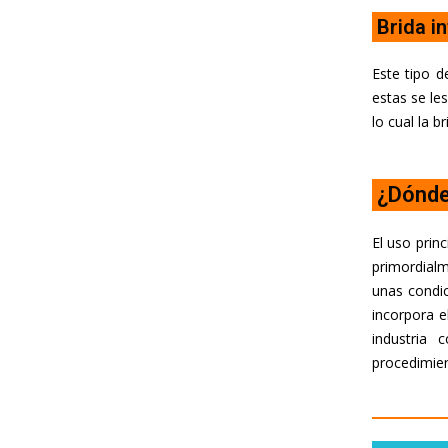
Brida in
Este tipo 
estas se le
lo cual la 
¿Dónde
El uso princ
primordialm
unas condic
incorpora e
industria 
procedimien