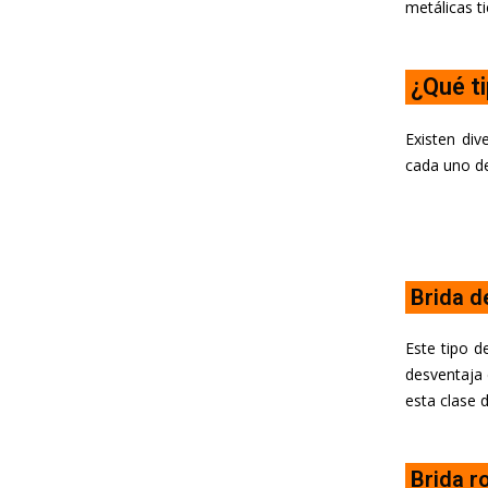
metálicas t
¿Qué ti
Existen div
cada uno de
Brida d
Este tipo 
desventaja 
esta clase 
Brida r