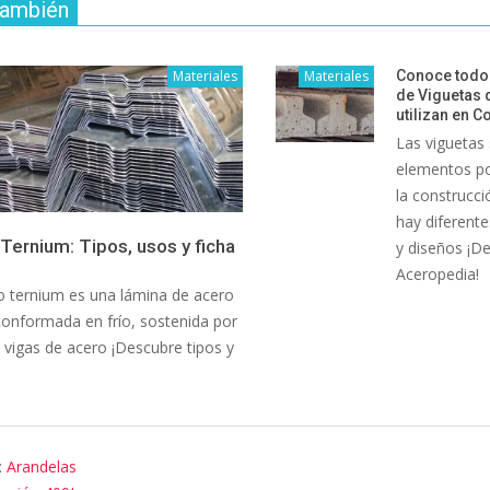
también
Materiales
Materiales
Conoce todos
de Viguetas 
utilizan en C
Las viguetas
elementos po
la construcci
hay diferente
Ternium: Tipos, usos y ficha
y diseños ¡D
Aceropedia!
 ternium es una lámina de acero
onformada en frío, sostenida por
vigas de acero ¡Descubre tipos y
:
Arandelas