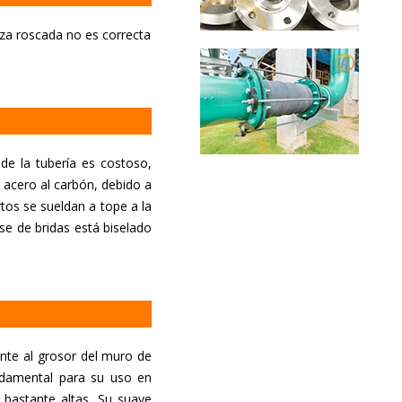
nza roscada no es correcta
de la tubería es costoso,
 acero al carbón, debido a
tos se sueldan a tope a la
ase de bridas está biselado
nte al grosor del muro de
ndamental para su uso en
 bastante altas. Su suave