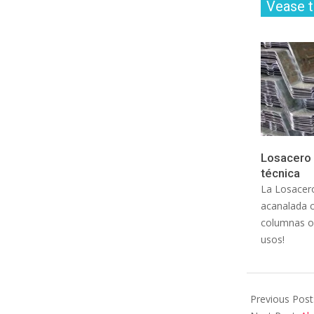
Vease 
Losacero 
técnica
La Losacero
acanalada c
columnas o 
usos!
Previous Post