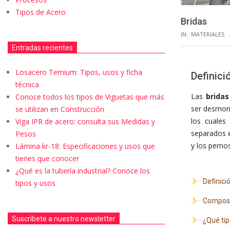
Tipos de Acero
Bridas
IN:
MATERIALES
Entradas recientes
Losacero Ternium: Tipos, usos y ficha
Definici
técnica
Las
bridas
Conoce todos los tipos de Viguetas que más
ser desmont
se utilizan en Construcción
los cuale
Viga IPR de acero: consulta sus Medidas y
separados e
Pesos
y los pernos
Lámina kr-18: Especificaciones y usos que
tienes que conocer
¿Qué es la tubería industrial? Conoce los
Definici
tipos y usos
Composi
Suscríbete a nuestro newsletter
¿Qué tip