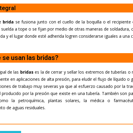
tegral
de
brida
se fusiona junto con el cuello de la boquilla o el recipiente
s suelda a tope o se fijan por medio de otras maneras de soldadura,
brida y el lugar donde esté adherida logren considerarse iguales a una 
 se usan las bridas?
ipal de las
bridas
es la de cerrar y sellar los extremos de tuberías o 
ente en aplicaciones de alta presión, para eludir el flujo de líquido o
iones de trabajo muy severas ya que al esfuerzo causado por la trac
l producido por la presión que existe en una tubería. También son pa
como la petroquímica, plantas solares, la médica o farmacéuti
to de aguas residuales.