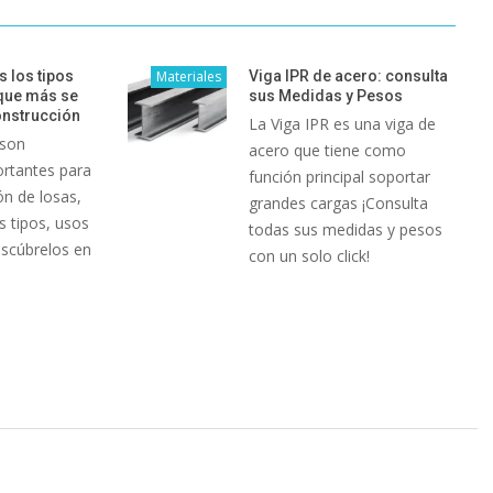
 los tipos
Materiales
Viga IPR de acero: consulta
que más se
sus Medidas y Pesos
onstrucción
La Viga IPR es una viga de
 son
acero que tiene como
rtantes para
función principal soportar
ón de losas,
grandes cargas ¡Consulta
s tipos, usos
todas sus medidas y pesos
escúbrelos en
con un solo click!