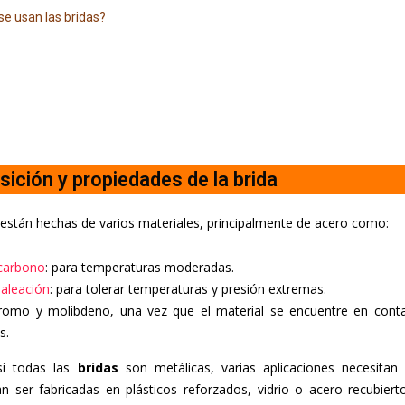
e usan las bridas?
ición y propiedades de la brida
están hechas de varios materiales, principalmente de acero como:
 carbono
:
para temperaturas moderadas.
 aleación
:
para tolerar temperaturas y presión extremas.
cromo y molibdeno, una vez que el material se encuentre en conta
s.
i todas las
bridas
son metálicas, varias aplicaciones necesitan
 ser fabricadas en plásticos reforzados, vidrio o acero recubierto