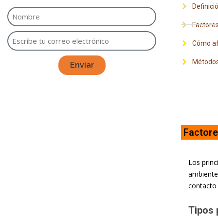
Definici
Factores
Cómo afe
Métodos 
Enviar
Factore
Los princ
ambientes
contacto 
Tipos 