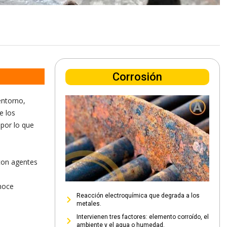
Corrosión
entorno,
e los
 por lo que
 con agentes
n
onoce
Reacción electroquímica que degrada a los
metales.
Intervienen tres factores: elemento corroído, el
ambiente y el agua o humedad.