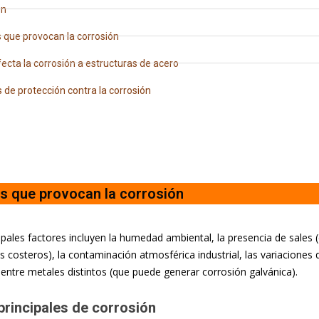
ón
 que provocan la corrosión​
cta la corrosión a estructuras de acero
de protección contra la corrosión​
s que provocan la corrosión
ipales factores incluyen la humedad ambiental, la presencia de sales
 costeros), la contaminación atmosférica industrial, las variaciones 
entre metales distintos (que puede generar corrosión galvánica).
principales de corrosión