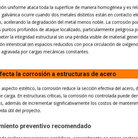
ión uniforme ataca toda la superficie de manera homogénea y es rel
 galvánica ocurre cuando dos metales distintos están en contacto elé
to, acelerando la degradación del metal menos noble. La corrosión po
 puntos profundos de ataque localizado, particularmente peligrosa 
er la integridad estructural sin una pérdida visible de material gene
ión intersticial (en espacios reducidos con poca circulación de oxígeno
, agravada por cargas mecánicas constantes.
ecta la corrosión a estructuras de acero
l aspecto estético, la corrosión reduce la sección efectiva del acero,
e carga. En estructuras críticas, la corrosión no controlada puede deri
es, además de incrementar significativamente los costos de mantenim
vida útil del proyecto.
miento preventivo recomendado