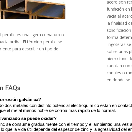
acero son rec
fundición en 
vacía el acer
la finalidad d
solidificació
l peralte es una ligera curvatura o
forma determ
hacia arriba. El término peralte se
lingoteras se
nte para describir un tipo de
sobre unas p
hierro fundid
cuentan con 
canales o ram
en donde se
ón FAQs
corrosión galvánica?
o dos metales con distinto potencial electroquímico están en contact
ue el metal menos noble se corroa más rápido de lo normal.
alvanizado se puede oxidar?
inc se consume gradualmente con el tiempo y el ambiente; una vez 
 lo que la vida útil depende del espesor de zinc y la agresividad del e