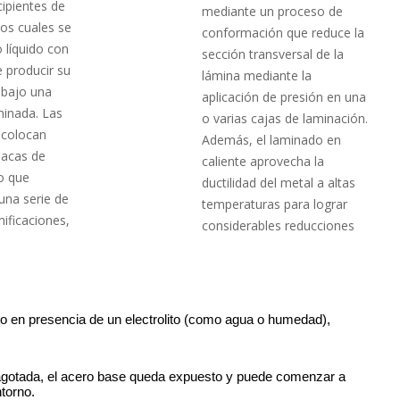
ipientes de
mediante un proceso de
los cuales se
conformación que reduce la
o líquido con
sección transversal de la
e producir su
lámina mediante la
n bajo una
aplicación de presión en una
inada. Las
o varias cajas de laminación.
 colocan
Además, el laminado en
lacas de
caliente aprovecha la
o que
ductilidad del metal a altas
una serie de
temperaturas para lograr
ificaciones,
considerables reducciones
o en presencia de un electrolito (como agua o humedad), 
agotada, el acero base queda expuesto y puede comenzar a 
ntorno.