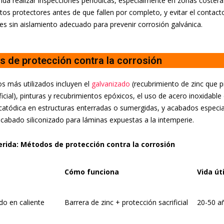
da realizar inspecciones periódicas, especialmente en zonas costeras 
tos protectores antes de que fallen por completo, y evitar el contact
es sin aislamiento adecuado para prevenir corrosión galvánica.
 de protección contra la corrosión
 más utilizados incluyen el
galvanizado
(recubrimiento de zinc que p
icial), pinturas y recubrimientos epóxicos, el uso de acero inoxidable e
catódica en estructuras enterradas o sumergidas, y acabados espec
acabado siliconizado para láminas expuestas a la intemperie.
rida: Métodos de protección contra la corrosión
Cómo funciona
Vida út
do en caliente
Barrera de zinc + protección sacrificial
20-50 a