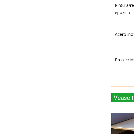
Pintura/r
epóxico
Acero ino
Protecció
Vease 