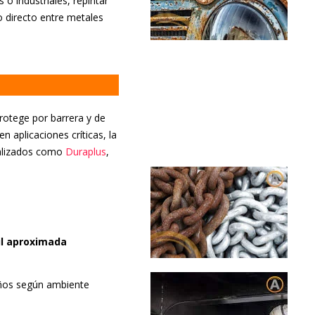
o industriales, repintar
o directo entre metales
rotege por barrera y de
n aplicaciones críticas, la
ializados como
Duraplus
,
il aproximada
ños según ambiente