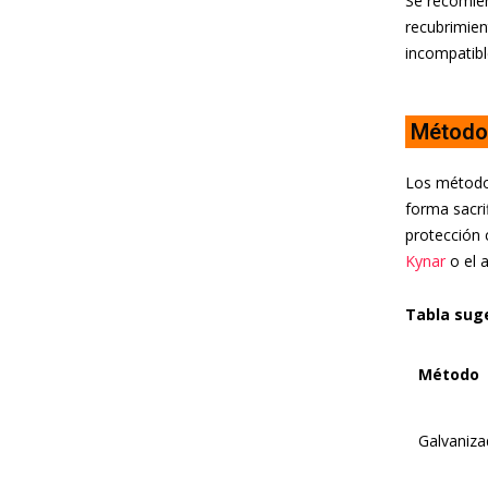
Se recomien
recubrimien
incompatibl
Métodos
Los métodos
forma sacrif
protección 
Kynar
o el 
Tabla suge
Método
Galvaniza