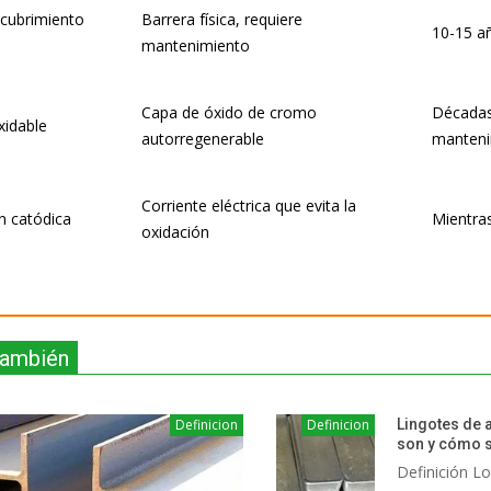
ecubrimiento
Barrera física, requiere
10-15 a
mantenimiento
Capa de óxido de cromo
Décadas
xidable
autorregenerable
manteni
Corriente eléctrica que evita la
n catódica
Mientras
oxidación
también
Definicion
Definicion
Lingotes de 
son y cómo s
Definición Lo