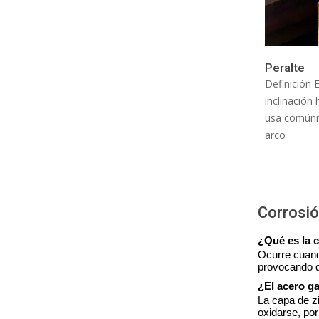
Peralte
Definición E
inclinación 
usa comúnme
arco
Corrosi
¿Qué es la 
Ocurre cuand
provocando q
¿El acero g
La capa de z
oxidarse, por