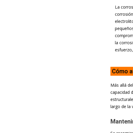
La corros
corrosión
electroli
pequeños
compromet
la corros
esfuerzo
Cómo af
Más allá de
capacidad d
estructural
largo de la 
Manteni