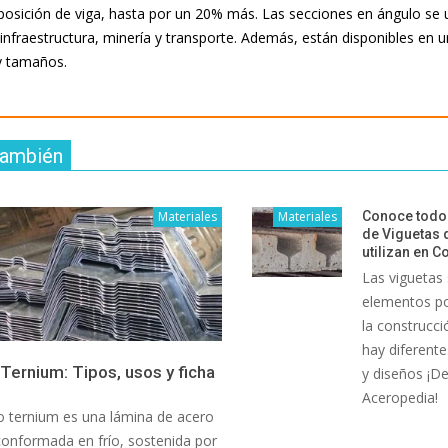
osición de viga, hasta por un 20% más. Las secciones en ángulo se u
, infraestructura, minería y transporte. Además, están disponibles en
y tamaños.
también
Materiales
Materiales
Conoce todos
de Viguetas 
utilizan en C
Las viguetas
elementos po
la construcci
hay diferente
Ternium: Tipos, usos y ficha
y diseños ¡D
Aceropedia!
 ternium es una lámina de acero
onformada en frío, sostenida por