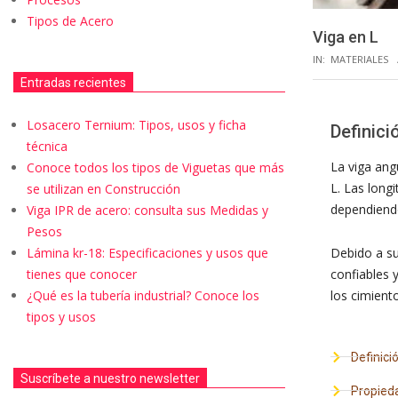
Tipos de Acero
Viga en L
IN:
MATERIALES
Entradas recientes
Losacero Ternium: Tipos, usos y ficha
Definici
técnica
La viga ang
Conoce todos los tipos de Viguetas que más
L. Las long
se utilizan en Construcción
dependiendo
Viga IPR de acero: consulta sus Medidas y
Pesos
Debido a su
Lámina kr-18: Especificaciones y usos que
confiables 
tienes que conocer
los cimiento
¿Qué es la tubería industrial? Conoce los
tipos y usos
Definici
Suscríbete a nuestro newsletter
Propied