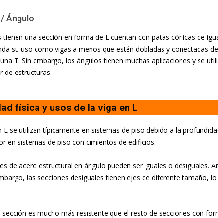
 / Ángulo
 tienen una sección en forma de L cuentan con patas cónicas de igua
nda su uso como vigas a menos que estén dobladas y conectadas d
una T. Sin embargo, los ángulos tienen muchas aplicaciones y se u
r de estructuras.
ad física y usos de la viga en L
n L se utilizan típicamente en sistemas de piso debido a la profundida
jor en sistemas de piso con cimientos de edificios.
es de acero estructural en ángulo pueden ser iguales o desiguales. 
embargo, las secciones desiguales tienen ejes de diferente tamaño, l
e sección es mucho más resistente que el resto de secciones con for