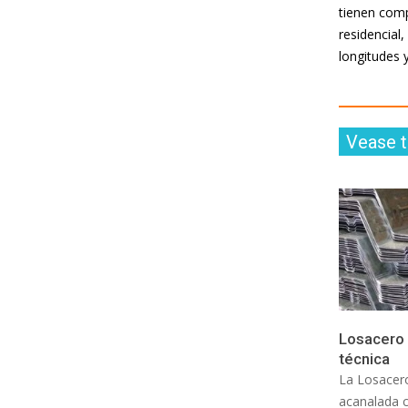
tienen comp
residencial
longitudes 
Vease 
Losacero 
técnica
La Losacero
acanalada c