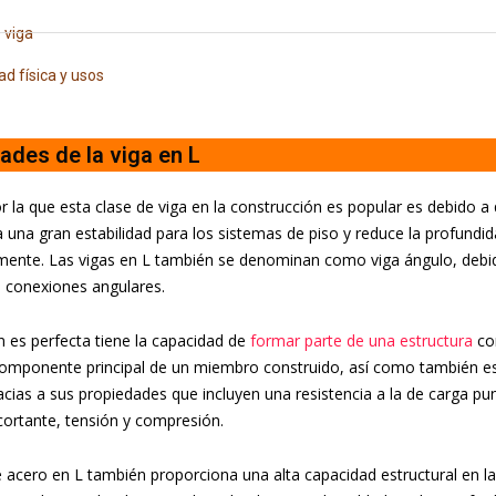
 viga
d física y usos
ades de la viga en L
r la que esta clase de viga en la construcción es popular es debido a
 una gran estabilidad para los sistemas de piso y reduce la profundid
ente. Las vigas en L también se denominan como viga ángulo, debido
 conexiones angulares.
n es perfecta tiene la capacidad de
formar parte de una estructura
co
componente principal de un miembro construido, así como también e
acias a sus propiedades que incluyen una resistencia a la de carga pu
cortante, tensión y compresión.
e acero en L también proporciona una alta capacidad estructural en la