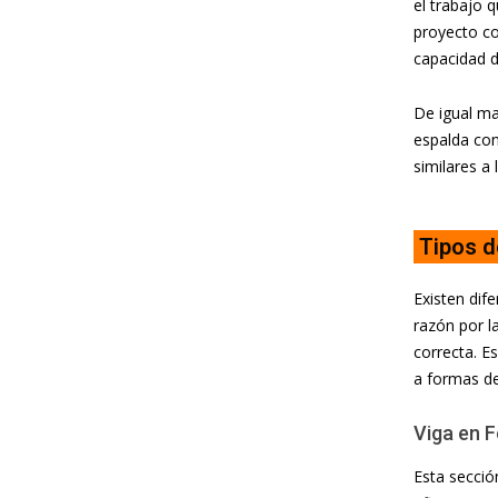
el trabajo q
proyecto co
capacidad d
De igual ma
espalda con
similares a
Tipos d
Existen dif
razón por l
correcta. E
a formas de 
Viga en 
Esta secció