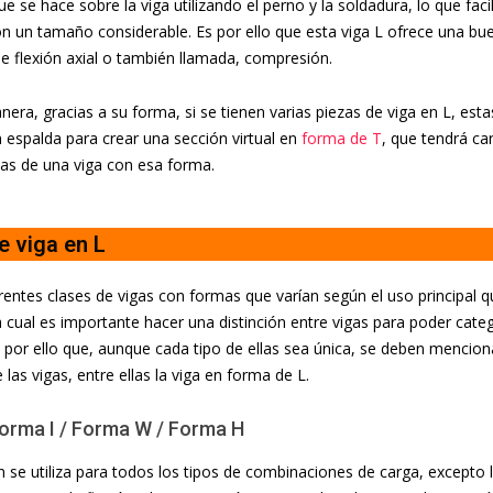
ue se hace sobre la viga utilizando el perno y la soldadura, lo que faci
n un tamaño considerable. Es por ello que esta viga L ofrece una b
e flexión axial o también llamada, compresión.
nera, gracias a su forma, si se tienen varias piezas de viga en L, es
 espalda para crear una sección virtual en
forma de T
, que tendrá car
 las de una viga con esa forma.
e viga en L
erentes clases de vigas con formas que varían según el uso principal q
a cual es importante hacer una distinción entre vigas para poder cate
s por ello que, aunque cada tipo de ellas sea única, se deben mencion
las vigas, entre ellas la viga en forma de L.
Forma I / Forma W / Forma H
n se utiliza para todos los tipos de combinaciones de carga, excepto 