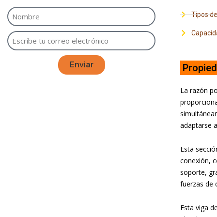
Tipos de
Capacida
Enviar
Propied
La razón po
proporciona
simultáneam
adaptarse a
Esta secció
conexión, 
soporte, gr
fuerzas de 
Esta viga d