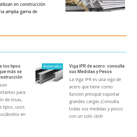
tilizan en construcción
 una amplia gama de
 los tipos
Materiales
Viga IPR de acero: consulta
que más se
sus Medidas y Pesos
onstrucción
La Viga IPR es una viga de
 son
acero que tiene como
rtantes para
función principal soportar
ón de losas,
grandes cargas ¡Consulta
s tipos, usos
todas sus medidas y pesos
escúbrelos en
con un solo click!