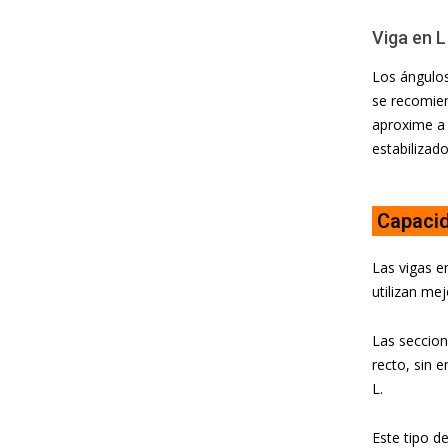
Viga en L
Los ángulos
se recomie
aproxime a 
estabilizado
Capacid
Las vigas e
utilizan me
Las seccion
recto, sin 
L.
Este tipo d