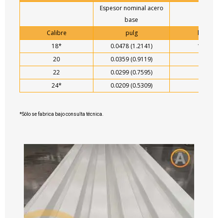
Espesor nominal acero
base
Calibre
pulg
kg/ml
18*
0.0478 (1.2141)
12.02
20
0.0359 (0.9119)
9.17
22
0.0299 (0.7595)
7.61
24*
0.0209 (0.5309)
6.11
*Sólo se fabrica bajo consulta técnica.