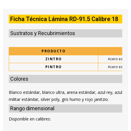
Ficha Técnica Lámina RD-91.5 Calibre 18
Sustratos y Recubrimientos
PRODUCTO
ZINTRO
Acero estruct
PINTRO
Acero estruct
Colores
Blanco estándar, blanco ultra, arena estándar, azul rey, azul
militar estándar, silver poly, gris humo y rojo janitzio.
Rango dimensional
Disponible en calibres: