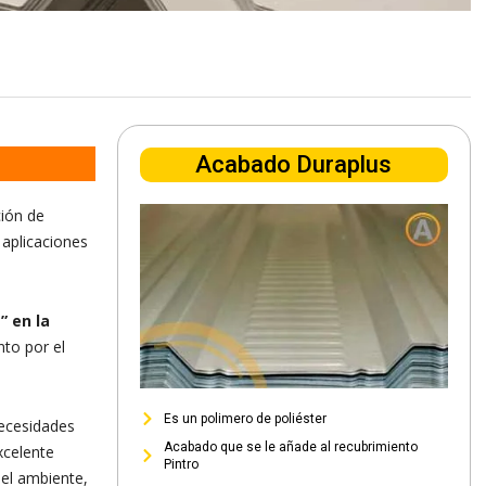
Acabado Duraplus
ción de
 aplicaciones
” en la
to por el
Es un polimero de poliéster
necesidades
Acabado que se le añade al recubrimiento
xcelente
Pintro
 el ambiente,