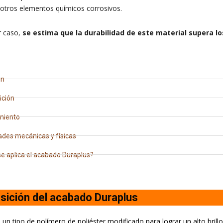
otros elementos químicos corrosivos.
r caso,
se estima que la durabilidad de este material supera lo
ón
ción
miento
des mecánicas y físicas
e aplica el acabado Duraplus?
ición del acabado Duraplus
 un tipo de polímero de poliéster modificado para lograr un alto brillo