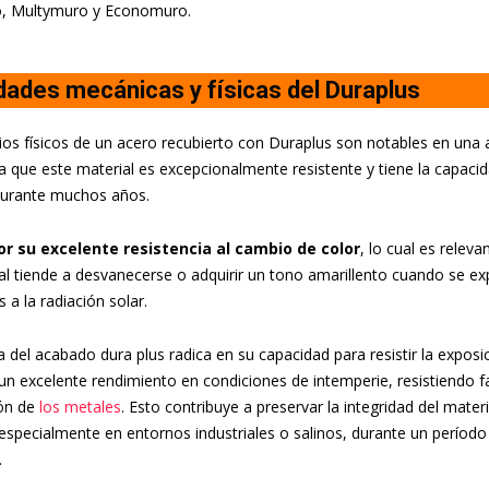
, Multymuro y Economuro.
dades mecánicas y físicas del Duraplus
ios físicos de un acero recubierto con Duraplus son notables en una 
a que este material es excepcionalmente resistente y tiene la capac
durante muchos años.
r su excelente resistencia al cambio de color
, lo cual es relev
l tiende a desvanecerse o adquirir un tono amarillento cuando se e
 a la radiación solar.
a del acabado dura plus radica en su capacidad para resistir la exposi
n excelente rendimiento en condiciones de intemperie, resistiendo
ión de
los metales
. Esto contribuye a preservar la integridad del mater
especialmente en entornos industriales o salinos, durante un períod
.