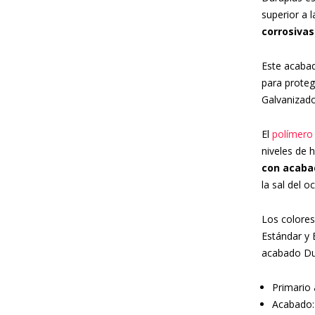
superior a 
corrosiva
Este acaba
para prote
Galvanizad
El
polímero 
niveles de 
con acabad
la sal del 
Los colores
Estándar y 
acabado Du
Primario 
Acabado: 