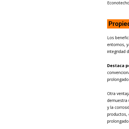
Econotecho
Propie
Los benefic
entornos, y
integridad 
Destaca po
convenciona
prolongados
Otra ventaj
demuestra u
y la corros
productos, 
prolongado