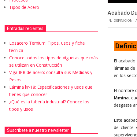
Tipos de Acero
Acabado Du
IN:
DEFINICION
Entradas recientes
Losacero Ternium: Tipos, usos y ficha
Definic
técnica
Conoce todos los tipos de Viguetas que más
El acabado
se utilizan en Construcción
láminas de 
Viga IPR de acero: consulta sus Medidas y
en los sect
Pesos
Lámina kr-18: Especificaciones y usos que
El nombre d
tienes que conocer
lámina
, qu
¿Qué es la tubería industrial? Conoce los
desgaste am
tipos y usos
Este acabad
del cliente
Suscríbete a nuestro newsletter
supervivenc