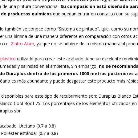
la de una pintura convencional.
Su composición está diseñada para 
s de productos químicos
que puedan entrar en contacto con su supe
do también se conoce como “Sistema de pintado”, que, como su nom
ger una lámina de una manera diferente en comparación con otros a
o o el
Zintro Alum
, ya que no se adhiere de la misma manera al produ
plástico
utilizado para crear este acabado tiene un excelente rendimi
humedad y salinidad en el ambiente. Sin embargo,
no se recomienda
o Duraplus dentro de los primeros 1000 metros posteriores a 
océano es más abundante y puede desgastar este producto más rápid
 disponibles para este tipo de recubrimiento son: Duraplus Blanco E
Blanco Cool Roof 75. Los porcentajes de los elementos utilizados en 
raplus son:
acabado: Uretano (0.7 a 0.8)
Poliéster estándar (0.7 a 0.8)