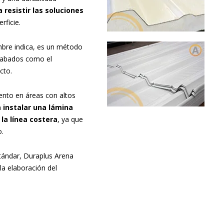
resistir las soluciones
rficie.
bre indica, es un método
cabados como el
cto.
ento en áreas con altos
 instalar una lámina
la línea costera
, ya que
o.
stándar, Duraplus Arena
la elaboración del