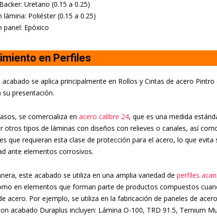
Backer: Uretano (0.15 a 0.25)
 lámina: Poliéster (0.15 a 0.25)
 panel: Epóxico
imiento en Perfiles
e acabado se aplica principalmente en Rollos y Cintas de acero Pintro
 su presentación.
asos, se comercializa en
acero calibre 24
, que es una medida estánda
ar otros tipos de láminas con diseños con relieves o canales, así com
 que requieran esta clase de protección para el acero, lo que evita 
dad ante elementos corrosivos.
nera, este acabado se utiliza en una amplia variedad de
perfiles aca
 como en elementos que forman parte de productos compuestos cuan
de acero. Por ejemplo, se utiliza en la fabricación de paneles de acer
con acabado Duraplus incluyen: Lámina O-100, TRD 91.5, Ternium Mu