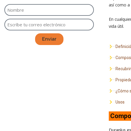
así como a 
En cualquie
vida útil.
Enviar
Definici
Composi
Recubri
Propieda
¿Cómo s
Usos
Compos
Duraplus es