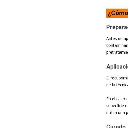
¿Cómo 
Preparac
Antes de apl
contaminant
pretratamie
Aplicaci
El recubrim
de la técnic
En el caso 
superficie 
utiliza una 
Curado