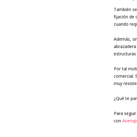
También se 
fijación de 
cuando requi
Además, sir
abrazadera 
estructuras
Por tal mot
comercial. 
muy resisten
¿Qué te par
Para seguir
con
Acerop