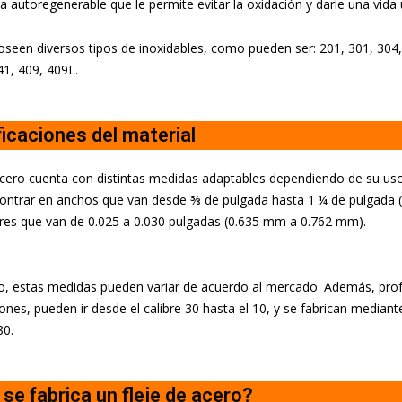
a autoregenerable que le permite evitar la oxidación y darle una vida 
seen diversos tipos de inoxidables, como pueden ser:
201, 301, 304
41, 409, 409L.
icaciones del material
 acero cuenta con distintas medidas adaptables dependiendo de su uso
ontrar en anchos que van desde ⅜ de pulgada hasta 1 ¼ de pulgada 
res que van de 0.025 a 0.030 pulgadas (0.635 mm a 0.762 mm).
o, estas medidas pueden variar de acuerdo al mercado. Además, pro
iones, pueden ir desde el calibre 30 hasta el 10, y se fabrican medi
0.
e fabrica un fleje de acero?