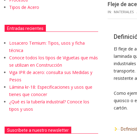
Fleje de ac
Tipos de Acero
IN:
MATERIALES
Entradas recientes
Definici
Losacero Ternium: Tipos, usos y ficha
El fleje de
técnica
laminada
qu
Conoce todos los tipos de Viguetas que más
industriales
se utilizan en Construcción
transporte.
Viga IPR de acero: consulta sus Medidas y
resistente a
Pesos
Lámina kr-18: Especificaciones y usos que
Como ejempl
tienes que conocer
quiosco o e
¿Qué es la tubería industrial? Conoce los
cartón.
tipos y usos
Definici
Suscríbete a nuestro newsletter