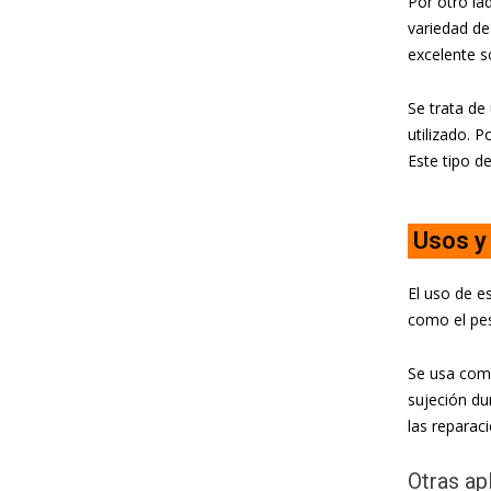
Por otro la
variedad de
excelente s
Se trata de
utilizado. P
Este tipo d
Usos y 
El uso de e
como el pes
Se usa comú
sujeción du
las reparac
Otras ap