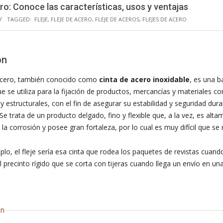
ero: Conoce las características, usos y ventajas
TAGGED:
FLEJE
,
FLEJE DE ACERO
,
FLEJE DE ACEROS
,
FLEJES DE ACERO
ón
 acero, también conocido como
cinta de acero inoxidable
, es una 
e se utiliza para la fijación de productos, mercancías y materiales co
 y estructurales, con el fin de asegurar su estabilidad y seguridad dura
Se trata de un producto
delgado, fino y
flexible que, a la vez, es
alta
 la corrosión y posee gran fortaleza, por lo cual es muy difícil que se
o, el fleje sería esa cinta que rodea los paquetes de revistas cuando
l precinto rígido que se corta con tijeras cuando llega un envío en un
ón