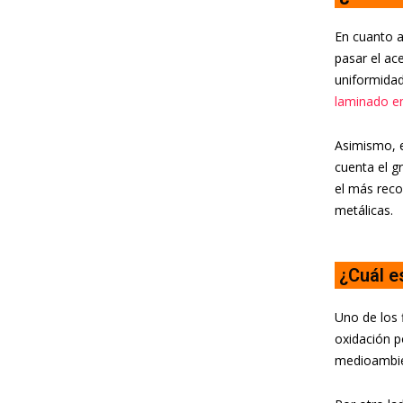
En cuanto a
pasar el ac
uniformidad
laminado en
Asimismo, e
cuenta el g
el más reco
metálicas.
¿Cuál e
Uno de los 
oxidación p
medioambien