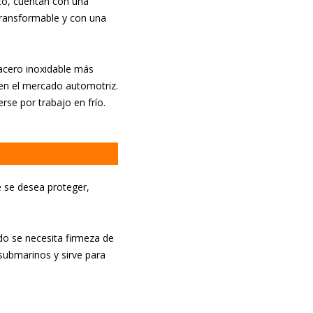
ico, cuentan con una
 transformable y con una
 acero inoxidable más
 en el mercado automotriz.
se por trabajo en frío.
e se desea proteger,
o se necesita firmeza de
 submarinos y sirve para