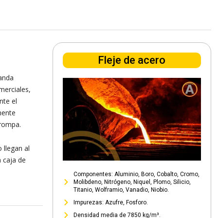
Fleje de acero
banda
merciales,
nte el
mente
 rompa.
 llegan al
a caja de
Componentes: Aluminio, Boro, Cobalto, Cromo,
Molibdeno, Nitrógeno, Niquel, Plomo, Silicio,
Titanio, Wolframio, Vanadio, Niobio.
Impurezas: Azufre, Fosforo.
Densidad media de 7850 kg/m³.