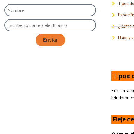
Tipos de
Especifi
¿Cómo se
Usos y v
Enviar
Tipos d
Existen vari
brindarán c
Fleje d
Posee en el