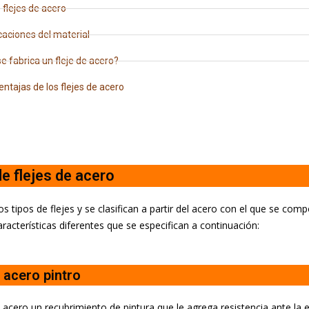
 flejes de acero
caciones del material
 fabrica un fleje de acero?
entajas de los flejes de acero
e flejes de acero
os tipos de flejes y se clasifican a partir del acero con el que se comp
aracterísticas diferentes que se especifican a continuación:
e acero pintro
 acero un recubrimiento de pintura que le agrega resistencia ante la e