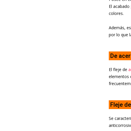
El acabado 
colores.
Además, est
por lo que 
De acer
El fleje de
a
elementos c
frecuenteme
Fleje d
Se caracter
anticorrosi