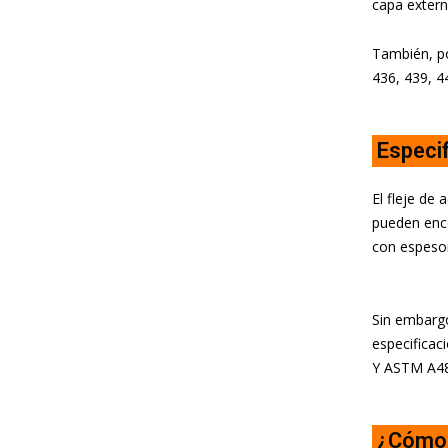
capa extern
También, po
436, 439, 4
Especif
El fleje de
pueden enc
con espeso
Sin embarg
especificac
Y ASTM A48
¿Cómo s